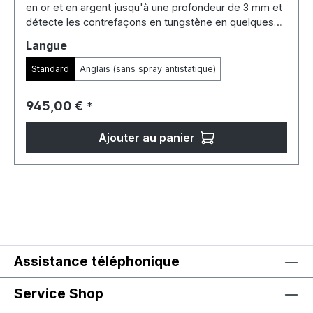
en or et en argent jusqu'à une profondeur de 3 mm et
détecte les contrefaçons en tungstène en quelques
secondes
Sélectionnez
Langue
Standard
Anglais (sans spray antistatique)
Prix régulier :
945,00 €
*
Ajouter au panier
Assistance téléphonique
Service Shop