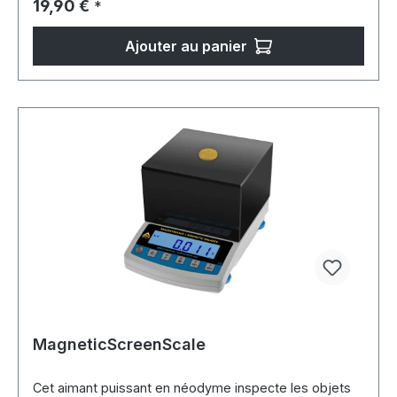
Prix régulier :
19,90 €
*
Ajouter au panier
MagneticScreenScale
Cet aimant puissant en néodyme inspecte les objets