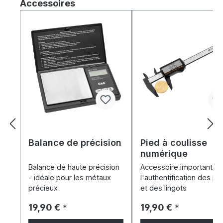
Ignorer la galerie de produits
Accessoires
Balance de précision
Pied à coulisse
numérique
Balance de haute précision
Accessoire important po
- idéale pour les métaux
l'authentification des pi
précieux
et des lingots
Prix régulier :
Prix régulier :
19,90 €
19,90 €
*
*