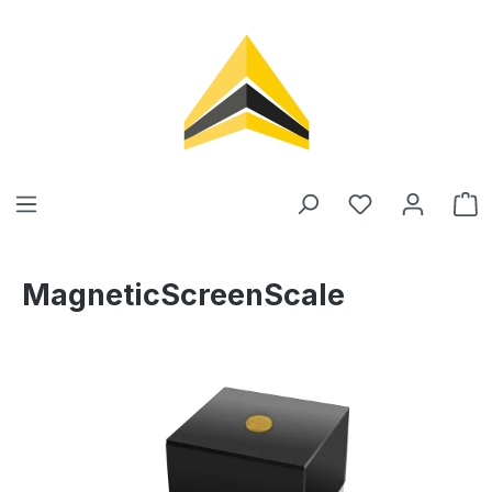
tenu principal
MagneticScreenScale
Ignorer la galerie d'images