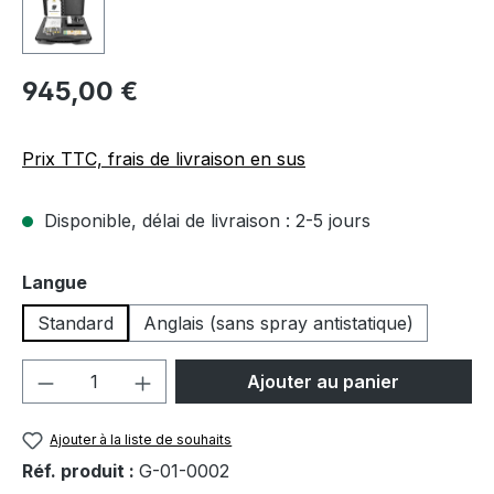
945,00 €
Prix TTC, frais de livraison en sus
Disponible, délai de livraison : 2-5 jours
Sélectionnez
Langue
Standard
Anglais (sans spray antistatique)
Quantité de produit : Entrez la quantité
Ajouter au panier
Ajouter à la liste de souhaits
Réf. produit :
G-01-0002