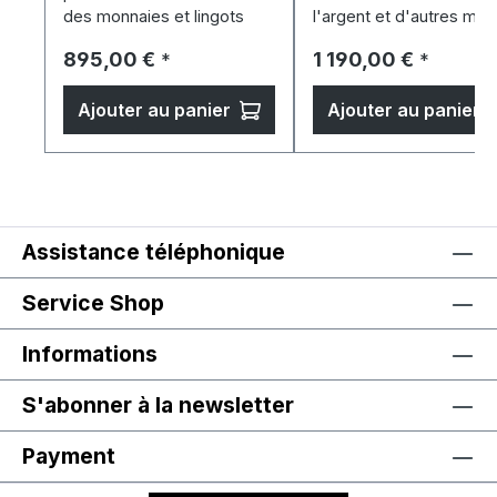
des monnaies et lingots
l'argent et d'autres mét
(précieux)
Prix régulier :
Prix régulier :
895,00 €
1 190,00 €
*
*
Ajouter au panier
Ajouter au panier
Assistance téléphonique
Service Shop
Informations
S'abonner à la newsletter
Payment