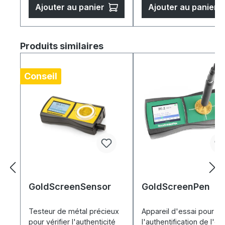
Ajouter au panier
Ajouter au panier
Ignorer la galerie de produits
Produits similaires
Conseil
GoldScreenSensor
GoldScreenPen
Testeur de métal précieux
Appareil d'essai pour
pour vérifier l'authenticité
l'authentification de l'or,